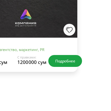
гентство, маркетинг, PR
С правками:
Подробнее
сум
1200000 сум