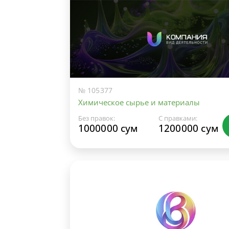
№ 105377
Химическое сырье и материалы
Без правок:
С правками:
1000000 сум
1200000 сум