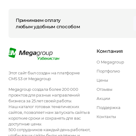
Принимаем оплату
любым удобным способом
Компания
О Megagroup
Портфолио
Этот сайт был создан на платформе
CMS S3 от Megagroup
Цены
Megagroup создала более 200 000
Отзывы
проектов для разных направлений
Акции
бизнеса за 25 лет своей работы.
Наш каталог готовых тематических
Поддержка
сайтов, позволяет нам запускать сайты в
Контакты
короткие сроки и сохранять для вас
доступные цены.
500 сотрудников каждый день работают,
чтобы ваши сайты были надёжны и