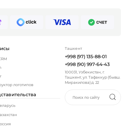
висы
Ташкент
+998 (97) 135-88-01
CRM
+998 (90) 997-64-43
n
100031, Узбекистан, г.
r
Ташкент, ул. Тафаккур (бывш.
Миракилова) д. 22
руктор логотипов
ставительства
еларусь
азахстан
оссия