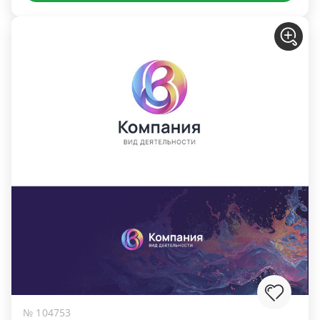
№ 104753