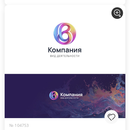
№ 104753