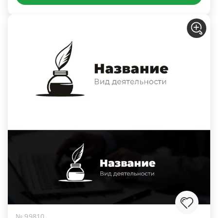
№ 99810