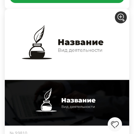
№ 99810