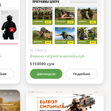
№ 106472
б
Военно-патриотический клуб
5150000 сум
бнее
Демоверсия
Подробнее