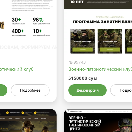
№ 99743
отический клуб
Военно-патриотический клу
5150000 сум
Подробнее
Демоверсия
Подро