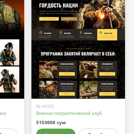
№ 94325
вка
Военно-патриотический клуб
5150000 сум