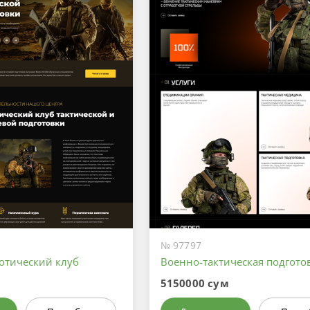
№ 97797
отический клуб
Военно-тактическая подгото
5150000 сум