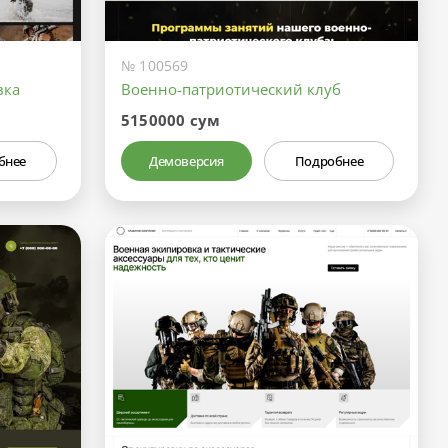
№ 100569
вка
Военно-патриотический клуб
5150000 сум
бнее
Демоверсия
Подробнее