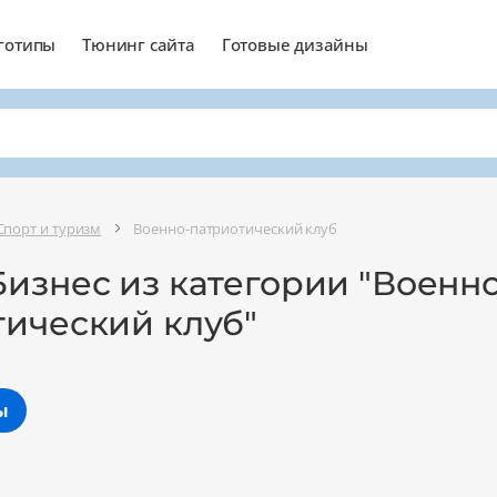
готипы
Тюнинг сайта
Готовые дизайны
Спорт и туризм
Военно-патриотический клуб
изнес из категории "Военно
тический клуб"
ы