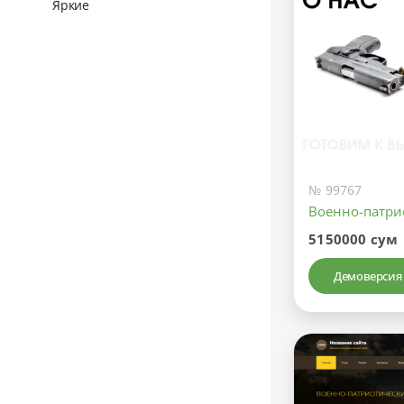
Яркие
№ 99767
Военно-патри
5150000 сум
Демоверсия