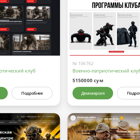
№ 106762
отический клуб
Военно-патриотический клу
5150000 сум
Подробнее
Демоверсия
Подро