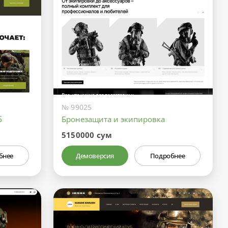
№ 99025
б
Бронезащита и экипировка
5150000 сум
бнее
Демоверсия
Подробнее