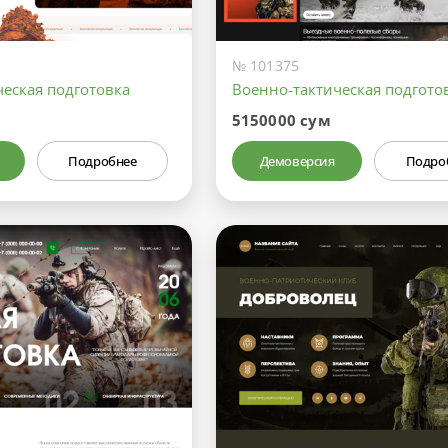
№ 101375
ческая подготовка
Военно-тактическая подгото
5150000 сум
Подробнее
Демоверсия
Подро