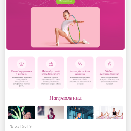
№ 6315619