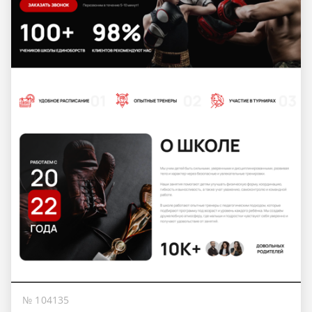
№ 104135