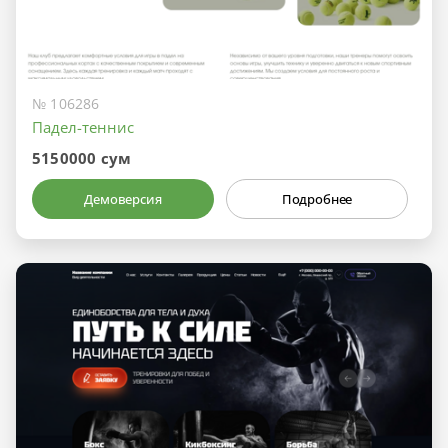
№ 106286
Падел-теннис
5150000 сум
Демоверсия
Подробнее