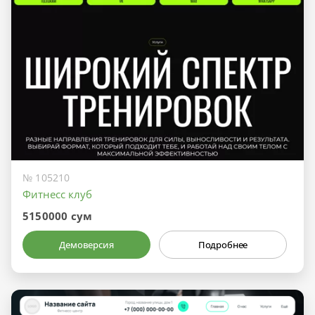
№ 105210
Фитнесс клуб
5150000 сум
Демоверсия
Подробнее