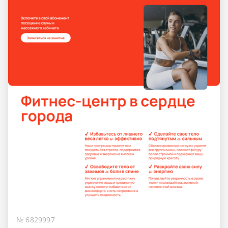
№ 6829997