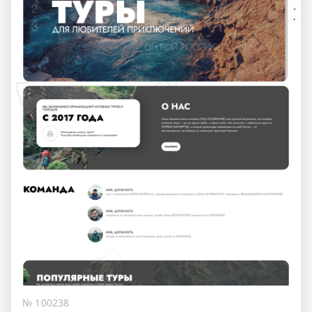
№ 100238