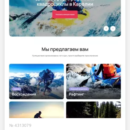
№ 4313079