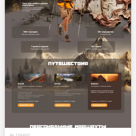
№ 105602