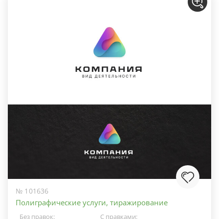
№ 101636
Полиграфические услуги, тиражирование
Без правок:
С правками: