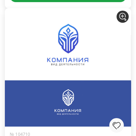
№ 104710