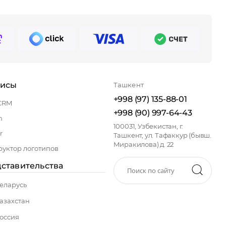
висы
Ташкент
+998 (97) 135-88-01
CRM
+998 (90) 997-64-43
n
100031, Узбекистан, г.
r
Ташкент, ул. Тафаккур (бывш.
Миракилова) д. 22
руктор логотипов
ставительства
еларусь
азахстан
оссия