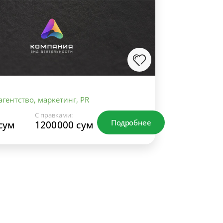
гентство, маркетинг, PR
С правками:
Подробнее
сум
1200000 сум