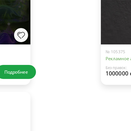
№ 105375
Рекламное а
Без правок:
Подробнее
1000000 