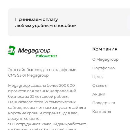
Принимаем оплату
любым удобным способом
Компания
О Megagroup
Портфолио
Этот сайт был создан на платформе
CMS S3 от Megagroup
Цены
Megagroup создала более 200 000
Отзывы
проектов для разных направлений
Акции
бизнеса за 25 лет своей работы.
Наш каталог готовых тематических
Поддержка
сайтов, позволяет нам запускать сайты в
Контакты
короткие сроки и сохранять для вас
доступные цены.
500 сотрудников каждый день работают,
чтобы ваши сайты были надёжны и