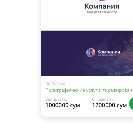
№ 104753
Полиграфические услуги, тиражирован
Без правок:
С правками:
1000000 сум
1200000 сум