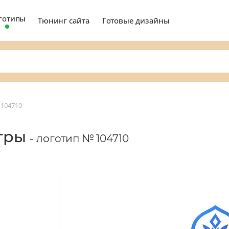
готипы
Тюнинг сайта
Готовые дизайны
104710
игры
- логотип № 104710