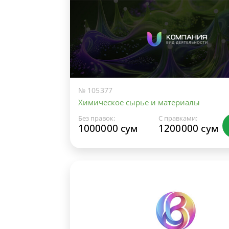
№ 105377
Химическое сырье и материалы
Без правок:
С правками:
1000000 сум
1200000 сум