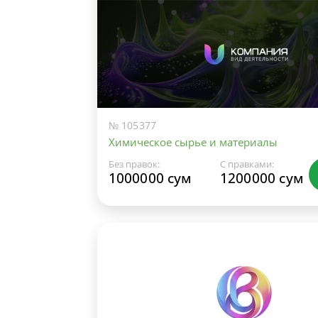
№ 105377
Химическое сырье и материалы
Без правок:
С правками:
1000000 сум
1200000 сум