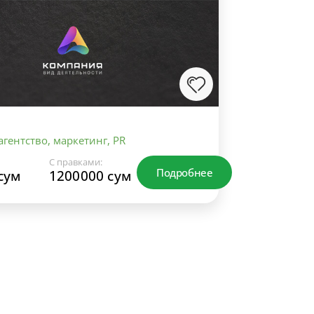
гентство, маркетинг, PR
С правками:
Подробнее
сум
1200000 сум