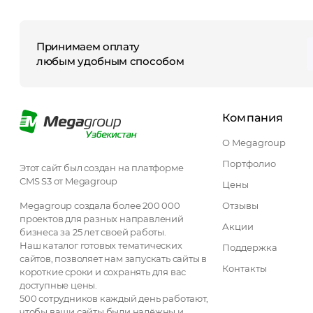
Принимаем оплату
любым удобным способом
Компания
О Megagroup
Портфолио
Этот сайт был создан на платформе
CMS S3 от Megagroup
Цены
Megagroup создала более 200 000
Отзывы
проектов для разных направлений
Акции
бизнеса за 25 лет своей работы.
Наш каталог готовых тематических
Поддержка
сайтов, позволяет нам запускать сайты в
Контакты
короткие сроки и сохранять для вас
доступные цены.
500 сотрудников каждый день работают,
чтобы ваши сайты были надёжны и