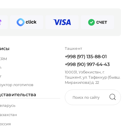
висы
Ташкент
+998 (97) 135-88-01
CRM
+998 (90) 997-64-43
n
100031, Узбекистан, г.
r
Ташкент, ул. Тафаккур (бывш.
Миракилова) д. 22
руктор логотипов
ставительства
еларусь
азахстан
оссия