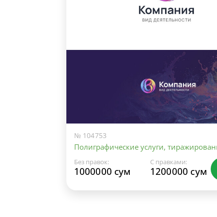
№ 104753
Полиграфические услуги, тиражирован
Без правок:
С правками:
1000000 сум
1200000 сум