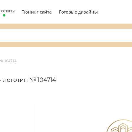
готипы
Тюнинг сайта
Готовые дизайны
№ 104714
- логотип № 104714