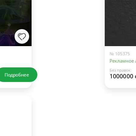
№ 105375
Рекламное а
Без правок:
Подробнее
1000000 