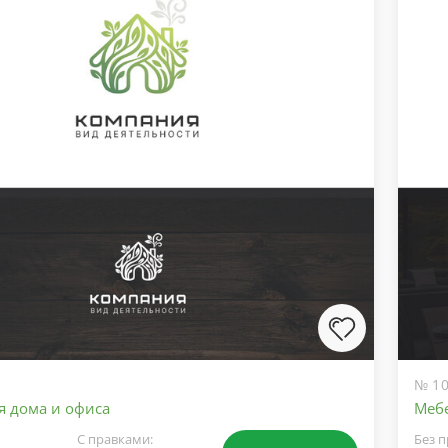
№ 10
я дома и офиса
Мебе
С правками:
Без п