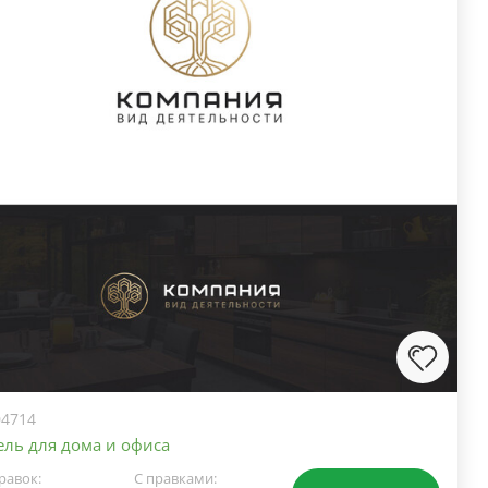
4714
ль для дома и офиса
равок:
С правками: