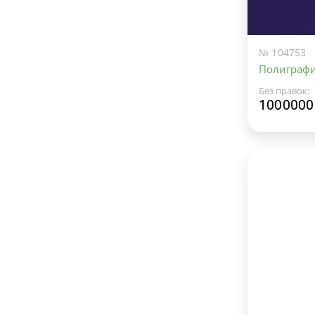
№ 104753
Полиграфи
Без правок:
1000000