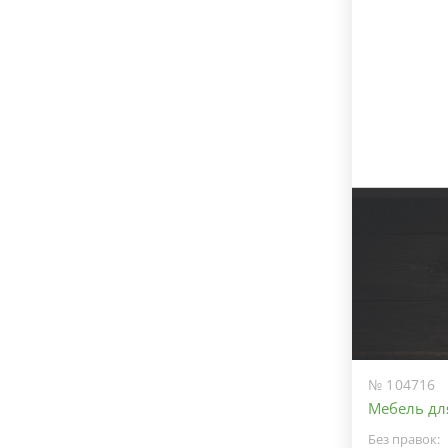
№ 104716
Мебель дл
Без правок: