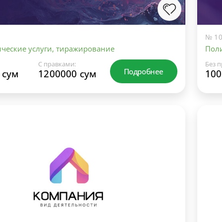
№ 10
ческие услуги, тиражирование
Поли
С правками:
Без п
Подробнее
 сум
1200000 сум
100