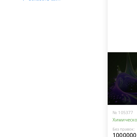
№ 105377
Химическо
Без правок:
1000000