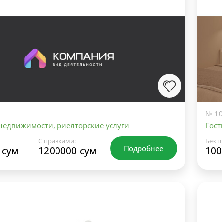
№ 10
 недвижимости, риелторские услуги
Гост
С правками:
Без п
Подробнее
 сум
1200000 сум
100