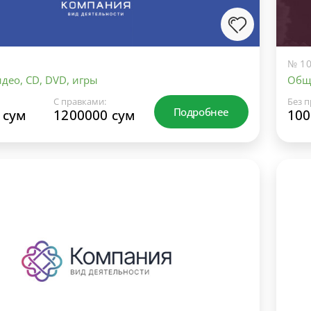
№ 10
део, CD, DVD, игры
Общ
С правками:
Без п
Подробнее
 сум
1200000 сум
100