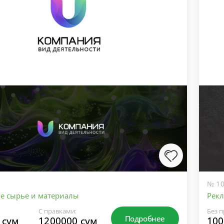
№ 10
е сырье и материалы
Рекл
С правками:
Без п
Подробнее
 сум
1200000 сум
100