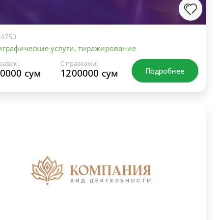
4750
графические услуги, тиражирование
равок:
С правками:
Подробнее
0000 сум
1200000 сум