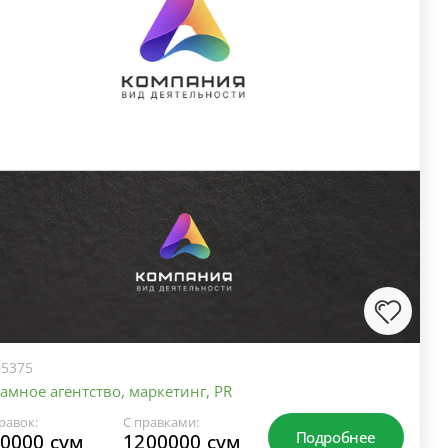
5375
амное агентство, маркетинг, PR
равок:
С правками:
Подробнее
0000 сум
1200000 сум