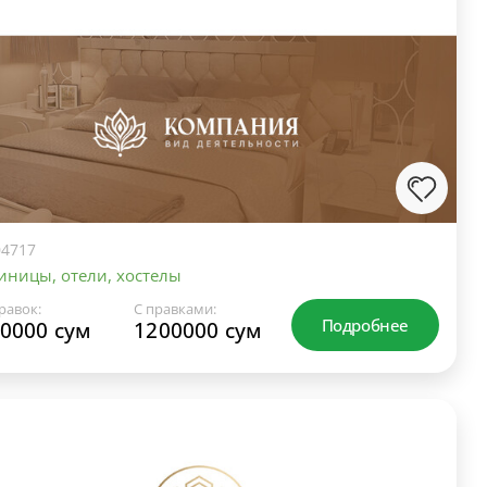
4717
иницы, отели, хостелы
равок:
С правками:
Подробнее
0000 сум
1200000 сум