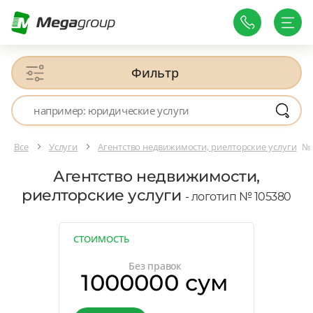
Фильтр
Все
Услуги
Агентство недвижимости, риелторские услуги
№ 
Агентство недвижимости,
риелторские услуги
- логотип № 105380
СТОИМОСТЬ
Без правок
1000000 сум