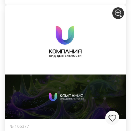
№ 105377