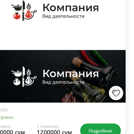
694
тораны
равок:
С правками:
Подробнее
0000 сум
1200000 сум