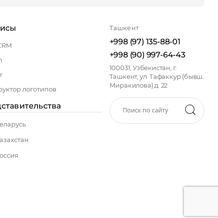
висы
Ташкент
+998 (97) 135-88-01
CRM
+998 (90) 997-64-43
n
100031, Узбекистан, г.
r
Ташкент, ул. Тафаккур (бывш.
Миракилова) д. 22
руктор логотипов
ставительства
еларусь
азахстан
оссия