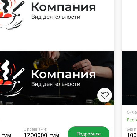
№ 96
я
Рес
С правками:
Без п
Подробнее
 сум
1200000 сум
100