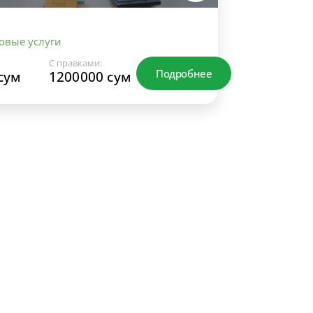
овые услуги
С правками:
Подробнее
сум
1200000 сум