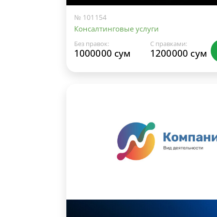
№ 101154
Консалтинговые услуги
Без правок:
С правками:
1000000 сум
1200000 сум