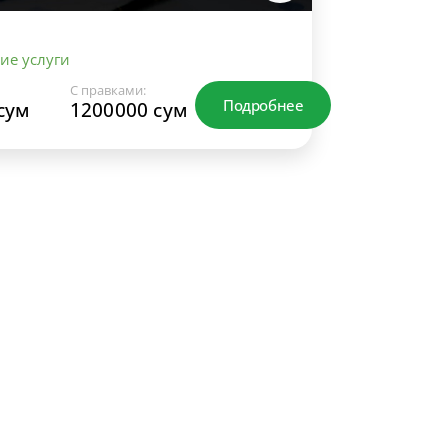
ие услуги
С правками:
Подробнее
сум
1200000 сум