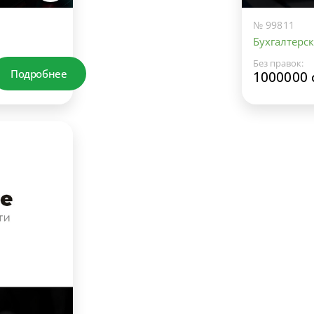
№ 99811
Бухгалтерск
Без правок:
Подробнее
1000000 