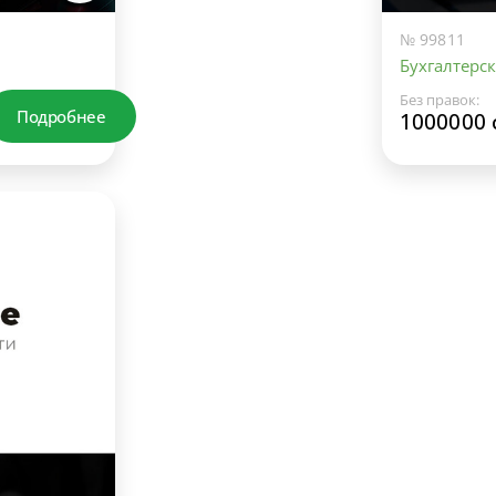
№ 99811
Бухгалтерск
Без правок:
Подробнее
1000000 