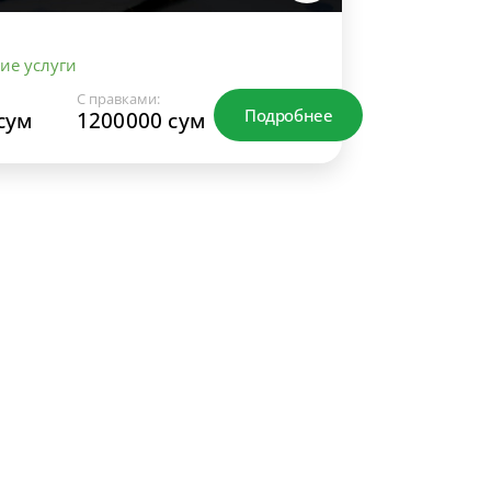
ие услуги
С правками:
Подробнее
сум
1200000 сум