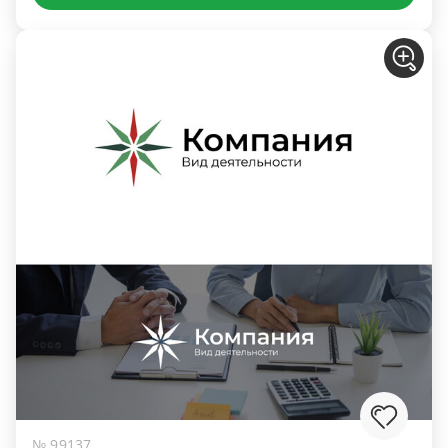
№ 99137