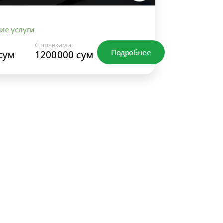
ие услуги
С правками:
Подробнее
сум
1200000 сум