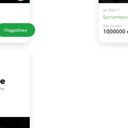
№ 99811
Бухгалтерск
Без правок:
Подробнее
1000000 