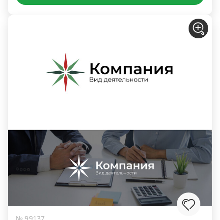
№ 99137