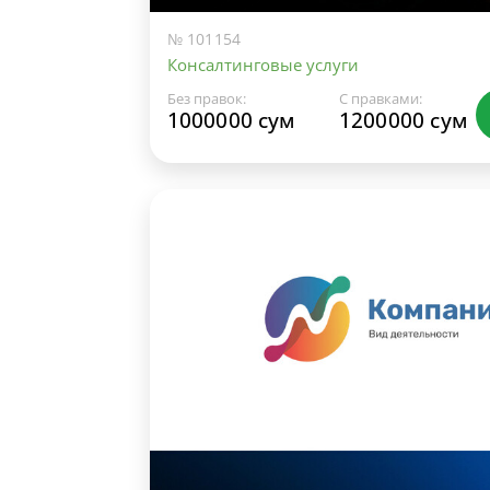
№ 101154
Консалтинговые услуги
Без правок:
С правками:
1000000 сум
1200000 сум