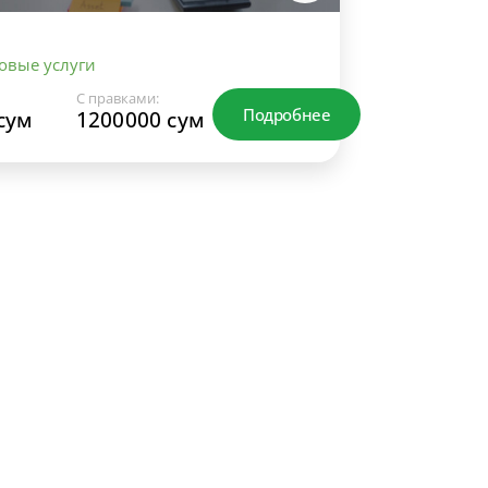
овые услуги
С правками:
Подробнее
сум
1200000 сум