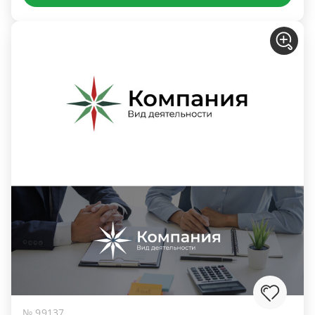
№ 99137