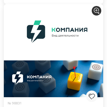
№ 98831