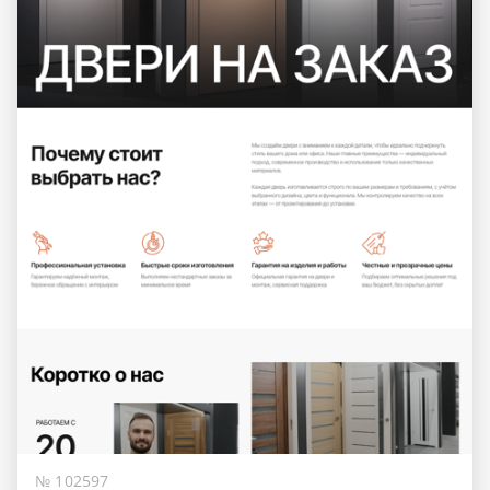
№ 102597