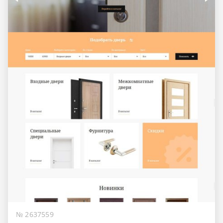
№ 2637559