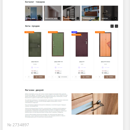
№ 2734897