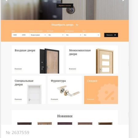
№ 2637559