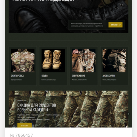
№ 7866457