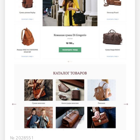
№ 2028551