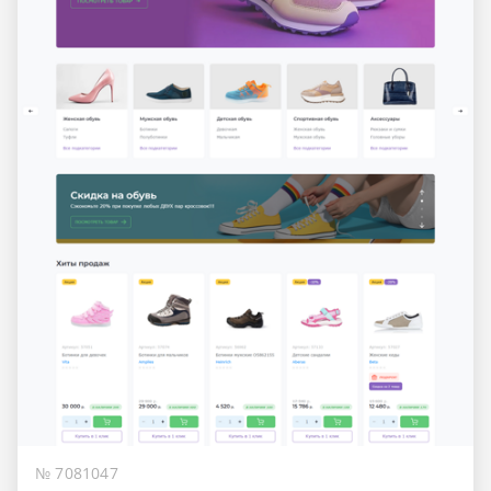
№ 7081047