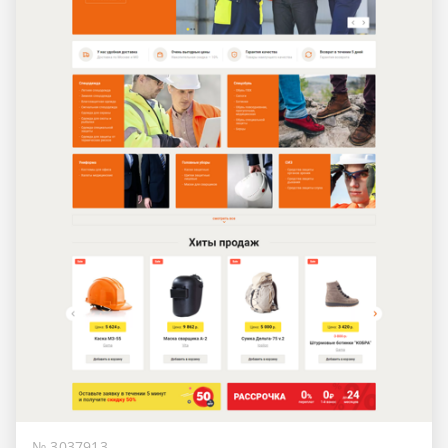
№ 3037913