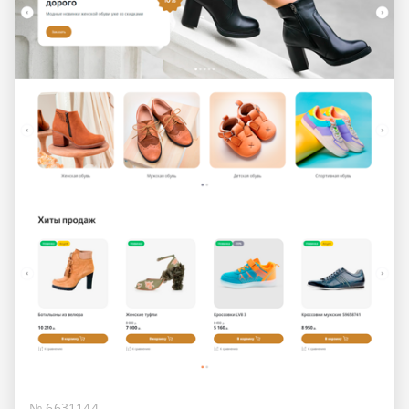
№ 6631144