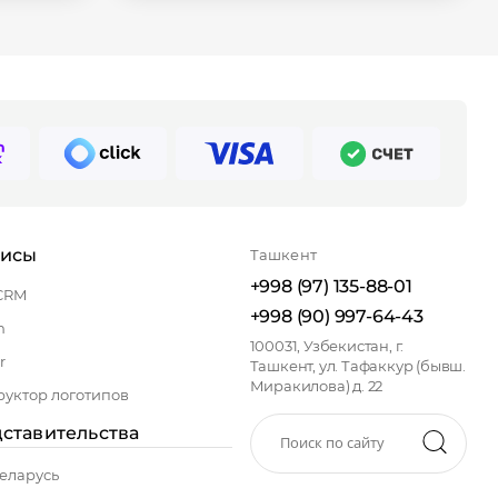
висы
Ташкент
+998 (97) 135-88-01
CRM
+998 (90) 997-64-43
n
100031, Узбекистан, г.
r
Ташкент, ул. Тафаккур (бывш.
Миракилова) д. 22
руктор логотипов
ставительства
еларусь