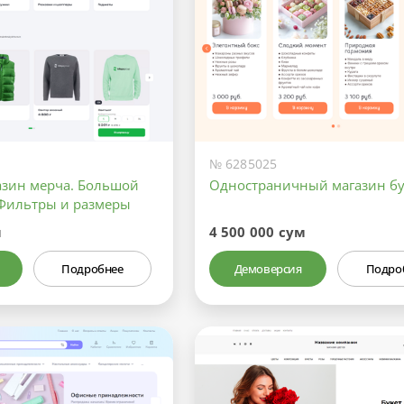
№ 6285025
азин мерча. Большой
Одностраничный магазин бу
 Фильтры и размеры
м
4 500 000 сум
Подробнее
Демоверсия
Подро