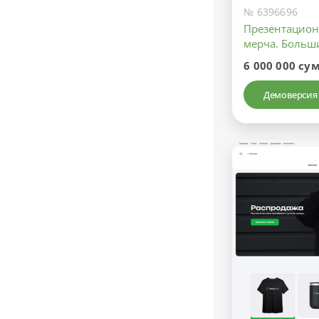
№ 6396696
Презентацион
мерча. Больш
6 000 000 су
Демоверсия