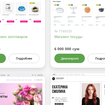
№ 7746535
азин зоотоваров
Магазин посуды
м
6 000 000 сум
Подробнее
Демоверсия
Подро