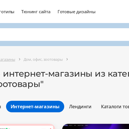
готипы
Тюнинг сайта
Готовые дизайны
магазины
Дом, офис, зоотовары
 интернет-магазины из кате
оотовары"
ы
Интернет-магазины
Лендинги
Каталоги то
Минимальный