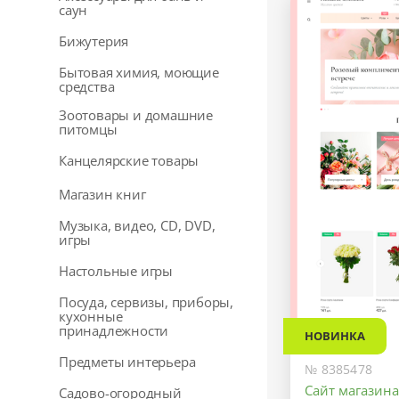
саун
Бижутерия
Бытовая химия, моющие
средства
Зоотовары и домашние
питомцы
Канцелярские товары
Магазин книг
Музыка, видео, CD, DVD,
игры
Настольные игры
Посуда, сервизы, приборы,
кухонные
принадлежности
НОВИНКА
Предметы интерьера
№ 8385478
Сайт магазина
Садово-огородный