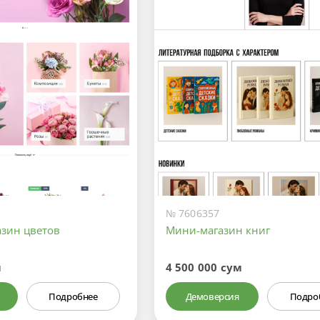
№ 7606357
азин цветов
Мини-магазин книг
м
4 500 000 сум
Подробнее
Демоверсия
Подро