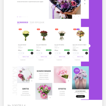
№ 3307514