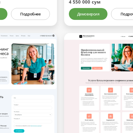
м
4 550 000 сум
Подробнее
Демоверсия
Подро