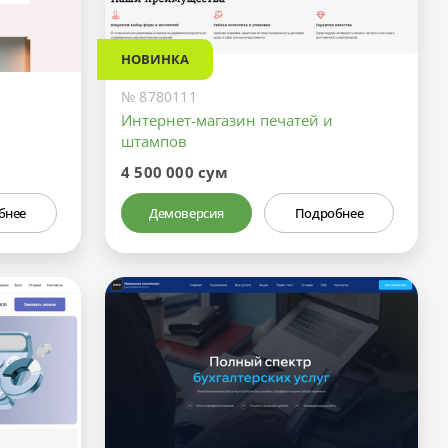
НОВИНКА
№ 8780111
Интернет-магазин печатей и
штампов
4 500 000 сум
бнее
Демоверсия
Подробнее