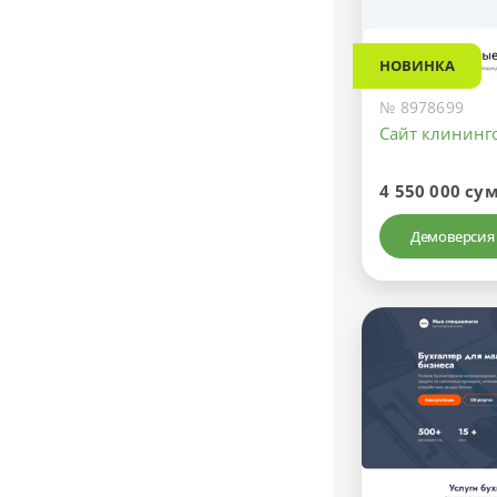
НОВИНКА
№ 8978699
Сайт клининг
4 550 000 су
Демоверсия