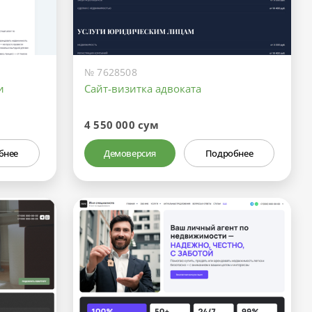
№ 7628508
и
Сайт-визитка адвоката
4 550 000 сум
бнее
Демоверсия
Подробнее