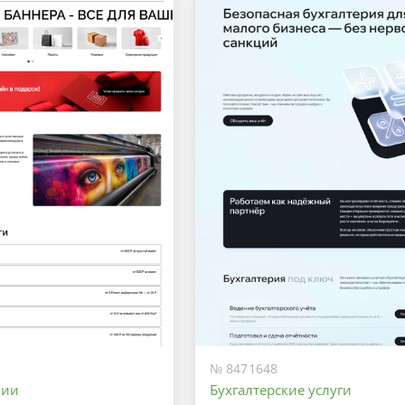
№ 8471648
фии
Бухгалтерские услуги