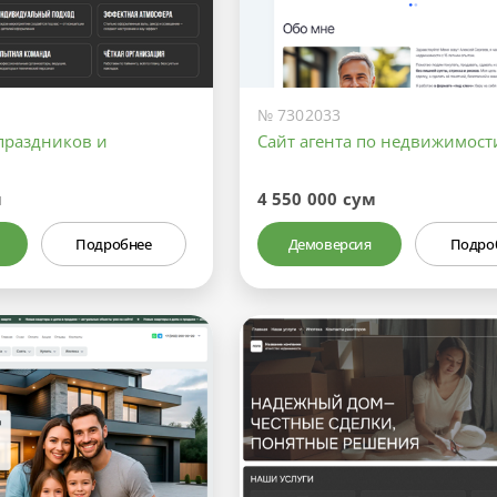
№ 7302033
праздников и
Сайт агента по недвижимост
м
4 550 000 сум
Подробнее
Демоверсия
Подро