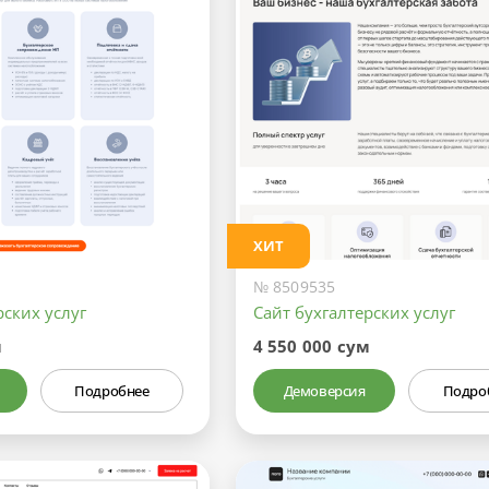
ХИТ
№ 8509535
рских услуг
Сайт бухгалтерских услуг
м
4 550 000 сум
Подробнее
Демоверсия
Подро