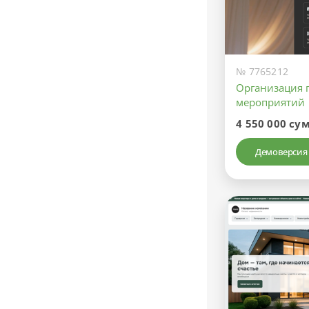
№ 7765212
Организация 
мероприятий
4 550 000 су
Демоверсия