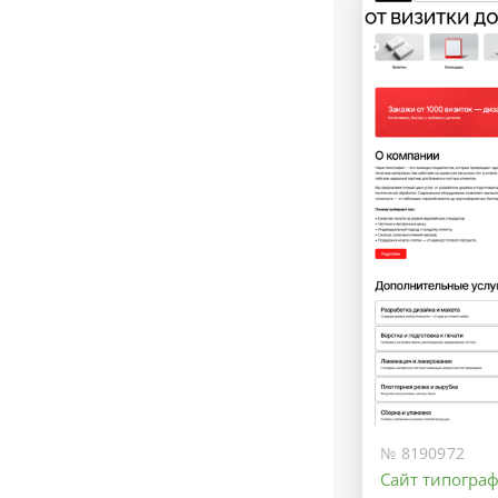
№ 8190972
Сайт типогра