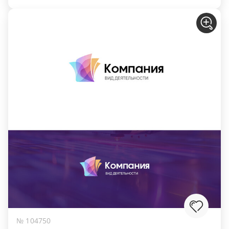
№ 104750