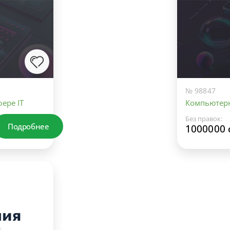
№ 98847
ере IT
Компьютерн
Без правок:
Подробнее
1000000 