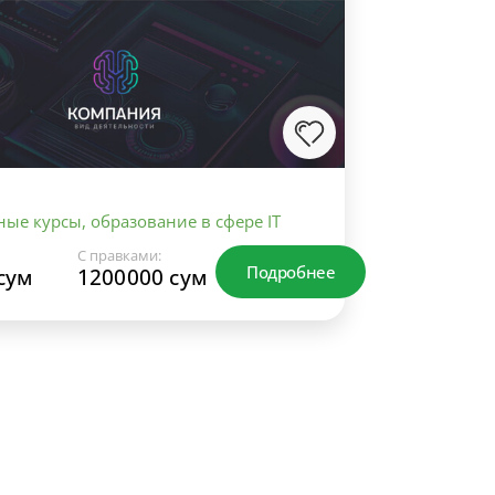
ые курсы, образование в сфере IT
С правками:
Подробнее
сум
1200000 сум