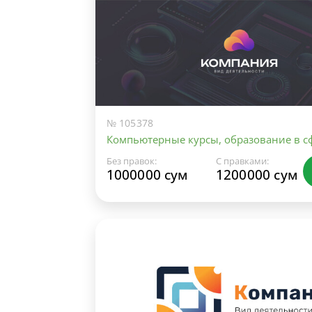
№ 105378
Компьютерные курсы, образование в сф
Без правок:
С правками:
1000000 сум
1200000 сум