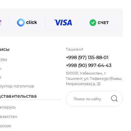
висы
Ташкент
+998 (97) 135-88-01
CRM
+998 (90) 997-64-43
n
100031, Узбекистан, г.
r
Ташкент, ул. Тафаккур (бывш.
Миракилова) д. 22
руктор логотипов
ставительства
еларусь
азахстан
оссия