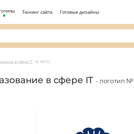
готипы
Тюнинг сайта
Готовые дизайны
вание в сфере IT
№ 98753
азование в сфере IT
- логотип №