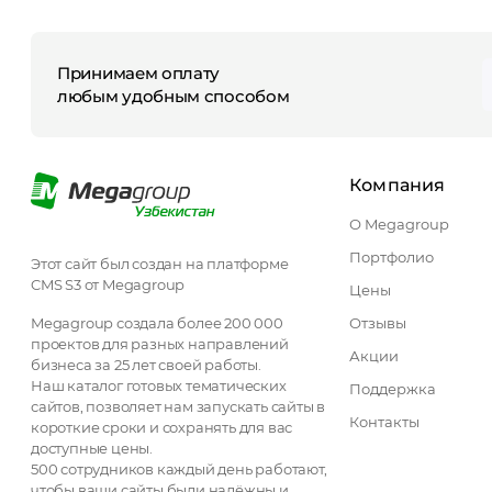
Принимаем оплату
любым удобным способом
Компания
О Megagroup
Портфолио
Этот сайт был создан на платформе
CMS S3 от Megagroup
Цены
Megagroup создала более 200 000
Отзывы
проектов для разных направлений
Акции
бизнеса за 25 лет своей работы.
Наш каталог готовых тематических
Поддержка
сайтов, позволяет нам запускать сайты в
Контакты
короткие сроки и сохранять для вас
доступные цены.
500 сотрудников каждый день работают,
чтобы ваши сайты были надёжны и