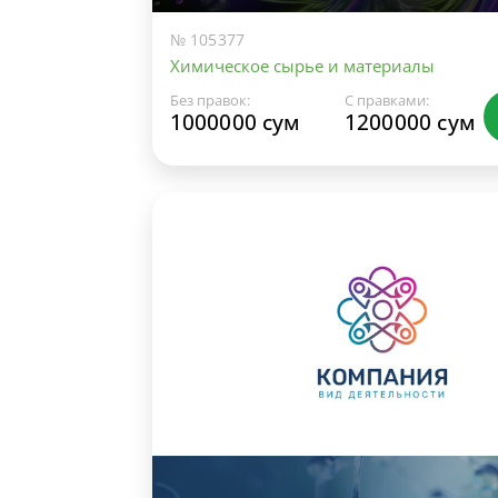
№ 105377
Химическое сырье и материалы
Без правок:
С правками:
1000000 сум
1200000 сум