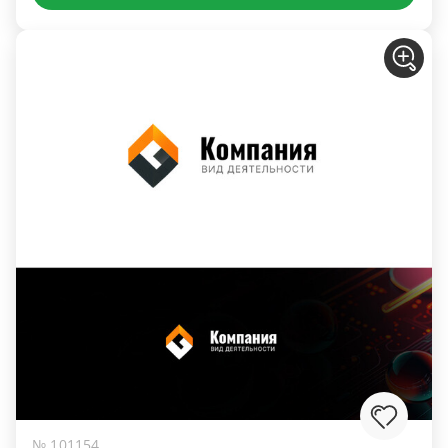
№ 101154