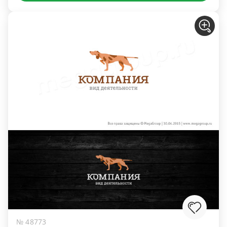
№ 48773