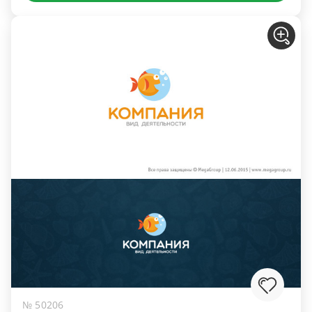
№ 50206