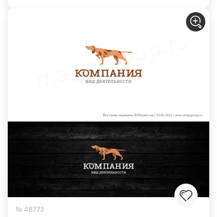
№ 48773