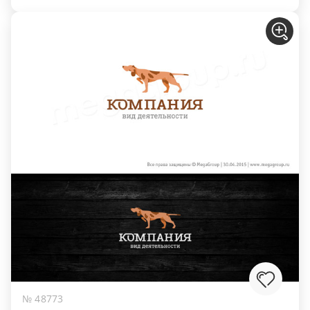
№ 48773