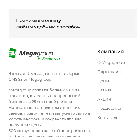
Принимаем оплату
любым удобным способом
Компания
О Megagroup
Портфолио
Этот сайт был создан на платформе
CMS S3 от Megagroup
Цены
Megagroup создала более 200 000
Отзывы
проектов для разных направлений
Акции
бизнеса за 25 лет своей работы.
Наш каталог готовых тематических
Поддержка
сайтов, позволяет нам запускать сайты в
Контакты
короткие сроки и сохранять для вас
доступные цены.
500 сотрудников каждый день работают,
чтобы ваши сайты были надёжны и