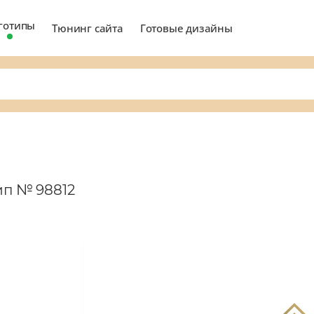
готипы
Тюнинг сайта
Готовые дизайны
ип № 98812