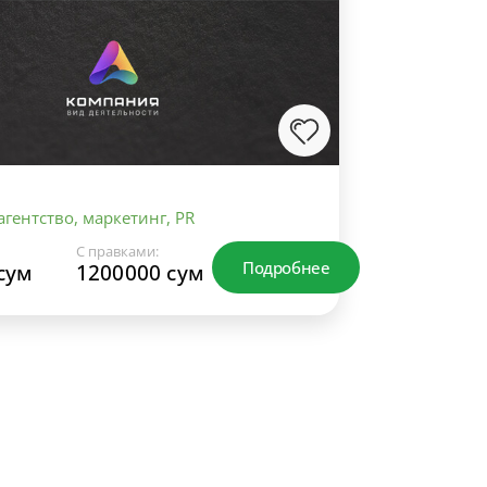
гентство, маркетинг, PR
С правками:
Подробнее
сум
1200000 сум