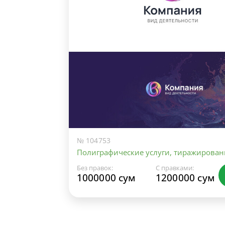
№ 104753
Полиграфические услуги, тиражирован
Без правок:
С правками:
1000000 сум
1200000 сум