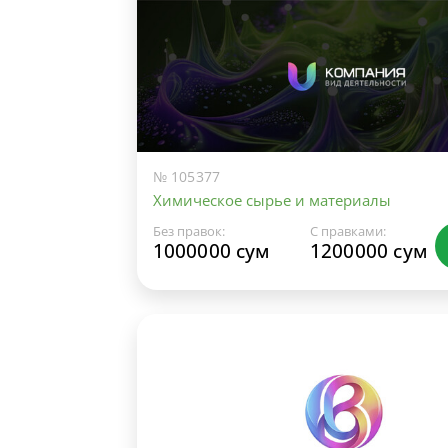
№ 105377
Химическое сырье и материалы
Без правок:
С правками:
1000000 сум
1200000 сум