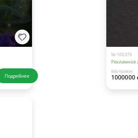
№ 105375
Рекламное а
Без правок:
Подробнее
1000000 