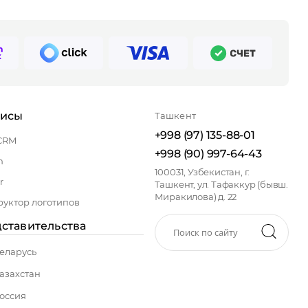
висы
Ташкент
+998 (97) 135-88-01
CRM
+998 (90) 997-64-43
n
100031, Узбекистан, г.
r
Ташкент, ул. Тафаккур (бывш.
Миракилова) д. 22
руктор логотипов
ставительства
еларусь
азахстан
оссия