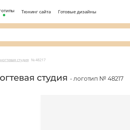
готипы
Тюнинг сайта
Готовые дизайны
 ногтевая студия
№ 48217
ногтевая студия
- логотип № 48217