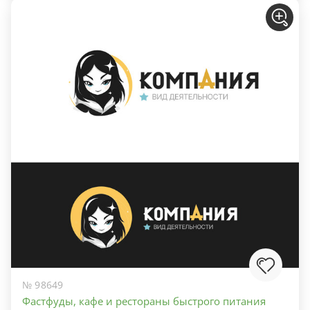
№ 98649
Фастфуды, кафе и рестораны быстрого питания