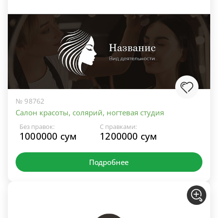
№ 98762
Салон красоты, солярий, ногтевая студия
Без правок:
С правками:
1000000 сум
1200000 сум
Подробнее