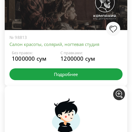
№ 98813
Салон красоты, солярий, ногтевая студия
Без правок:
С правками:
1000000 сум
1200000 сум
Подробнее