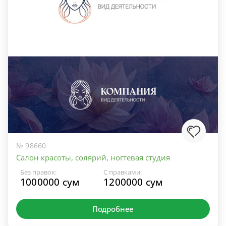
№ 98660
Салон красоты, солярий, ногтевая студия
Без правок:
С правками:
1000000 сум
1200000 сум
Подробнее