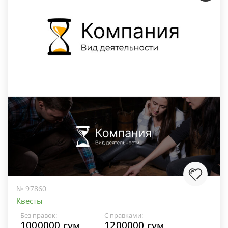
№ 97860
Квесты
Без правок:
С правками:
1000000 сум
1200000 сум