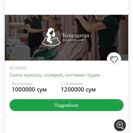
№ 98935
Салон красоты, солярий, ногтевая студия
Без правок:
С правками:
1000000 сум
1200000 сум
Подробнее