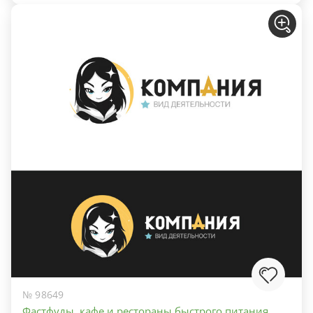
№ 98649
Фастфуды, кафе и рестораны быстрого питания