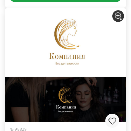
№ 98829