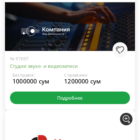
№ 97697
Студии звуко- и видеозаписи
Без правок:
С правками:
1000000 сум
1200000 сум
Подробнее