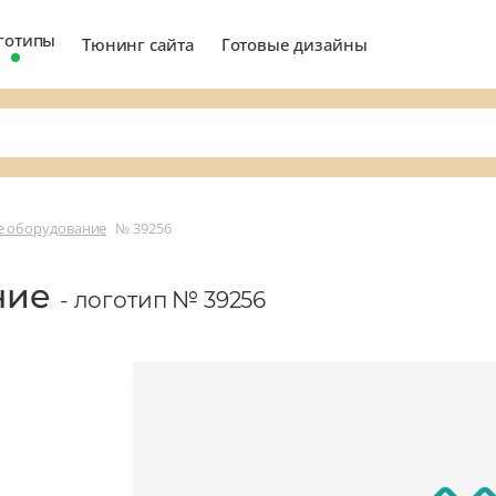
готипы
Тюнинг сайта
Готовые дизайны
е оборудование
№ 39256
ние
- логотип № 39256