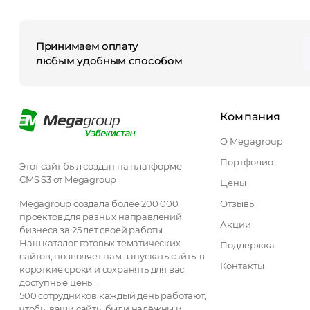
Принимаем оплату
любым удобным способом
Компания
О Megagroup
Портфолио
Этот сайт был создан на платформе
CMS S3 от Megagroup
Цены
Megagroup создала более 200 000
Отзывы
проектов для разных направлений
Акции
бизнеса за 25 лет своей работы.
Наш каталог готовых тематических
Поддержка
сайтов, позволяет нам запускать сайты в
Контакты
короткие сроки и сохранять для вас
доступные цены.
500 сотрудников каждый день работают,
чтобы ваши сайты были надёжны и