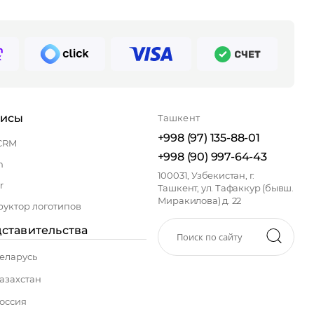
висы
Ташкент
+998 (97) 135-88-01
CRM
+998 (90) 997-64-43
n
100031, Узбекистан, г.
r
Ташкент, ул. Тафаккур (бывш.
Миракилова) д. 22
руктор логотипов
ставительства
еларусь
азахстан
оссия