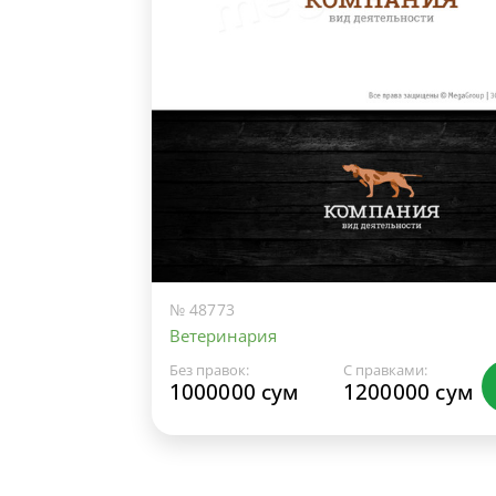
№ 48773
Ветеринария
Без правок:
С правками:
1000000 сум
1200000 сум