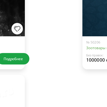
№ 50206
Зоотовары
Без правок:
Подробнее
1000000 