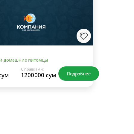
 и домашние питомцы
С правками:
Подробнее
сум
1200000 сум