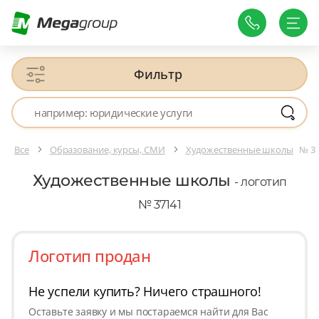
Фильтр
Все
Образование, курсы, СМИ
Художественные школы
№ 3
Художественные школы
- логотип
№ 37141
Логотип продан
Не успели купить? Ничего страшного!
Оставьте заявку и мы постараемся найти для Вас