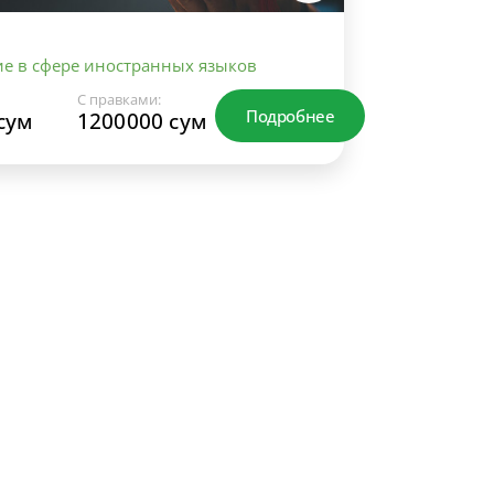
е в сфере иностранных языков
С правками:
Подробнее
сум
1200000 сум