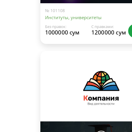
№ 101108
Институты, университеты
Без правок:
С правками:
1000000 сум
1200000 сум