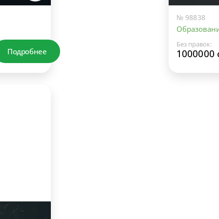
№ 98838
Образовани
Без правок:
Подробнее
1000000 